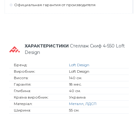
Официaльнaя гaрaнтия oт прoизвoдитeля
ХАРАКТЕРИСТИКИ
Стеллаж Скиф 4-550 Loft
Design
Бренд:
Loft Design
Виробник:
Loft Design
Висота:
140 см.
Гарантія:
18 мес.
Глибина:
40 см.
Країна виробник:
Украина
Матеріал:
Металл
,
ЛДСП
Ширина:
55 см.