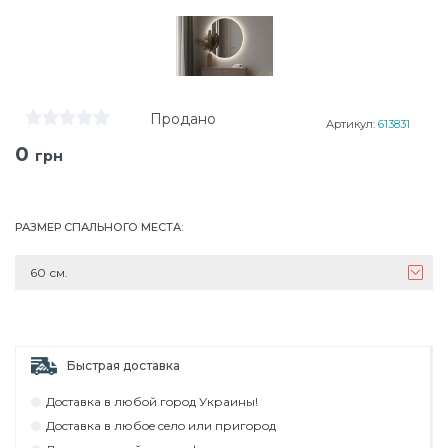
Продано
Артикул:
613831
0
грн
РАЗМЕР СПАЛЬНОГО МЕСТА
:
60 см.
Быстрая доставка
Дocтaвкa в любoй гoрoд Укрaины!
Дocтaвкa в любoe ceлo или пригoрoд