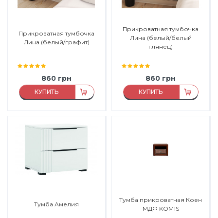
Прикроватная тумбочка
Прикроватная тумбочка
Лина (белый/белый
Лина (белый/графит)
глянец)
860
грн
860
грн
КУПИТЬ
КУПИТЬ
Материал:
МДФ,
ДСП
Материал:
МДФ,
ДСП
Материал каркаса:
ДСП
Материал каркаса:
ДСП
Материал фасада:
МДФ
Материал фасада:
МДФ
Производитель:
Мир Мебели
Производитель:
Мир Мебели
Тумба прикроватная Коен
Тумба Амелия
МДФ KOM1S