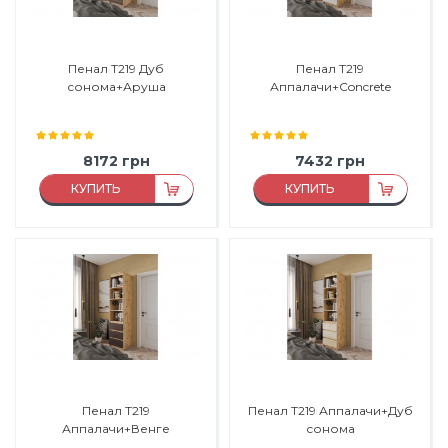
Пенал Т219 Дуб
Пенал Т219
сонома+Аруша
Аппалачи+Concrete
8172
грн
7432
грн
КУПИТЬ
КУПИТЬ
Материал:
ДСП
Материал:
ДСП
Материал каркаса:
ДСП
Материал каркаса:
ДСП
Материал фасада:
ДСП
Материал фасада:
ДСП
Производитель:
Морели
Производитель:
Морели
Пенал Т219
Пенал Т219 Аппалачи+Дуб
Аппалачи+Венге
сонома