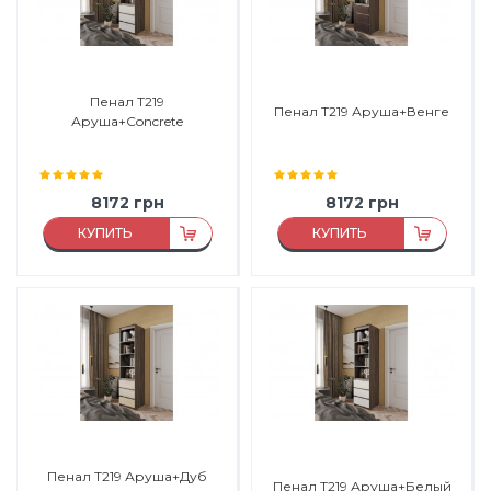
Пенал Т219
Пенал Т219 Аруша+Венге
Аруша+Concrete
8172
грн
8172
грн
КУПИТЬ
КУПИТЬ
Материал:
ДСП
Материал:
ДСП
Материал каркаса:
ДСП
Материал каркаса:
ДСП
Материал фасада:
ДСП
Материал фасада:
ДСП
Производитель:
Морели
Производитель:
Морели
Пенал Т219 Аруша+Дуб
Пенал Т219 Аруша+Белый