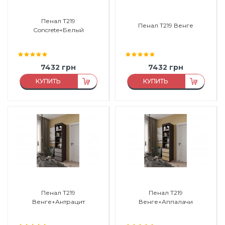
Пенал Т219
Пенал Т219 Венге
Concrete+Белый
7432
грн
7432
грн
КУПИТЬ
КУПИТЬ
Материал:
ДСП
Материал:
ДСП
Материал каркаса:
ДСП
Материал каркаса:
ДСП
Материал фасада:
ДСП
Материал фасада:
ДСП
Производитель:
Морели
Производитель:
Морели
Пенал Т219
Пенал Т219
Венге+Антрацит
Венге+Аппалачи