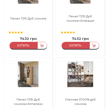
Пенал Т219 Дуб
Пенал Т219 Дуб сонома
сонома+Антрацит
7432
грн
7432
грн
КУПИТЬ
КУПИТЬ
Материал:
ДСП
Материал:
ДСП
Материал каркаса:
ДСП
Материал каркаса:
ДСП
Материал фасада:
ДСП
Материал фасада:
ДСП
Производитель:
Морели
Производитель:
Морели
Пенал Т219 Дуб
Стеллаж ST0016 дуб
сонома+Аппалачи
сонома